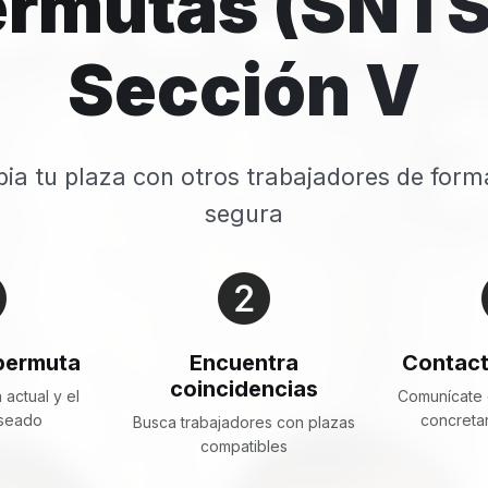
ermutas (SNTS
Sección V
ia tu plaza con otros trabajadores de form
segura
 permuta
Encuentra
Contact
coincidencias
 actual y el
Comunícate 
eseado
concretar
Busca trabajadores con plazas
compatibles