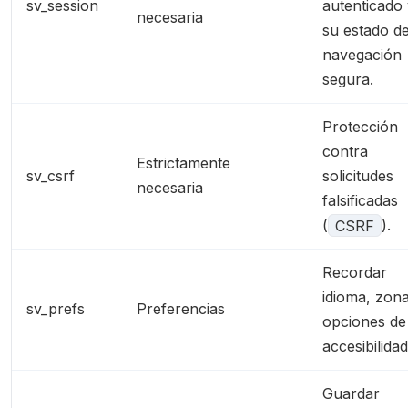
sv_session
autenticado
necesaria
su estado d
navegación
segura.
Protección
contra
Estrictamente
sv_csrf
solicitudes
necesaria
falsificadas
(
CSRF
).
Recordar
idioma, zon
sv_prefs
Preferencias
opciones de
accesibilidad
Guardar