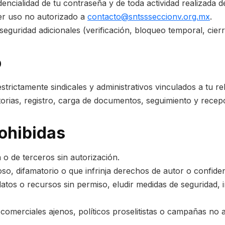
encialidad de tu contraseña y de toda actividad realizada d
ier uso no autorizado a
contacto@sntssseccionv.org.mx
.
guridad adicionales (verificación, bloqueo temporal, cierr
o
s estrictamente sindicales y administrativos vinculados a tu 
orias, registro, carga de documentos, seguimiento y recepc
ohibidas
 o de terceros sin autorización.
ioso, difamatorio o que infrinja derechos de autor o confiden
datos o recursos sin permiso, eludir medidas de seguridad, 
comerciales ajenos, políticos proselitistas o campañas no 