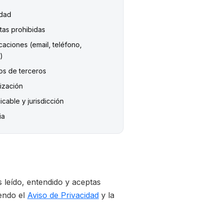
idad
tas prohibidas
aciones (email, teléfono,
)
ios de terceros
ización
licable y jurisdicción
ia
s leído, entendido y aceptas
yendo el
Aviso de Privacidad
y la