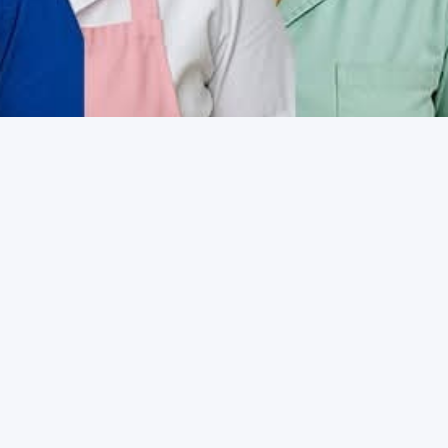
SECCIÓN V
Plataforma digital oficial para trabajadores 
Sindicato Nacional de Trabajadores del Segu
IMSS. Tu portal de confianza para acceder a 
trámites y servicios institucionales.