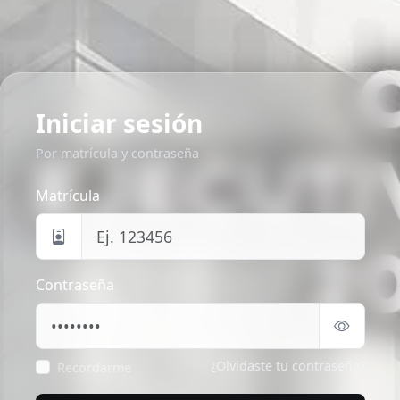
Iniciar sesión
Por matrícula y contraseña
Matrícula
Contraseña
¿Olvidaste tu contraseña?
Recordarme