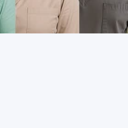
Dirección
Calle Cuitláhuac 35, colonia San Javier,
activos del
Tlalnepantla de Baz, Estado de México.
ro Social -
beneficios,
Cómo llegar