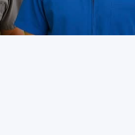
Contacto
55 5390 8782
55 5220 0190
55 5220 0191
55 5220 0306
contacto@sntssseccionv.org.mx