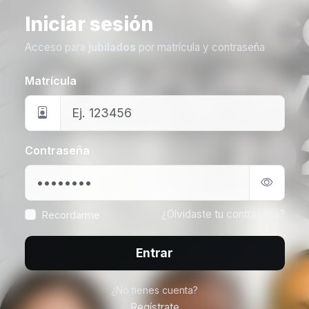
Iniciar sesión
Acceso para
jubilados
por matrícula y contraseña
Matrícula
Contraseña
¿Olvidaste tu contraseña?
Recordarme
Entrar
¿No tienes cuenta?
Regístrate