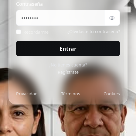
Contraseña
¿Olvidaste tu contraseña?
Recordarme
Entrar
¿No tienes cuenta?
Regístrate
Privacidad
Términos
Cookies