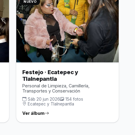
NUEVO
Festejo · Ecatepec y
Tlalnepantla
Personal de Limpieza, Camillería,
Transportes y Conservación
s
Sáb 20 jun 2026
154 fotos
Ecatepec y Tlalnepantla
Ver álbum