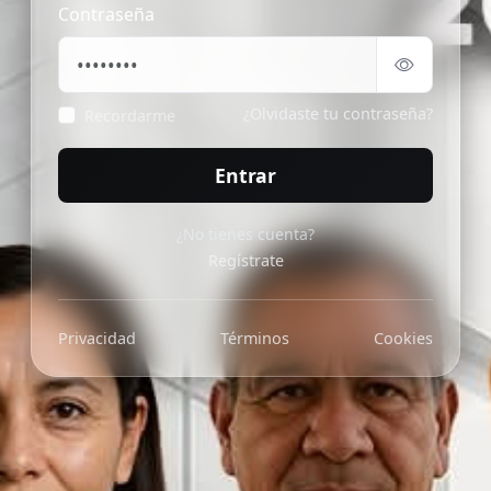
Contraseña
¿Olvidaste tu contraseña?
Recordarme
Entrar
¿No tienes cuenta?
Regístrate
Privacidad
Términos
Cookies